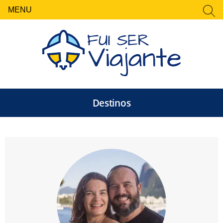
MENU
FECHAR
Pesquisar
por:
Destinos
Fui Ser Viajante — Rot