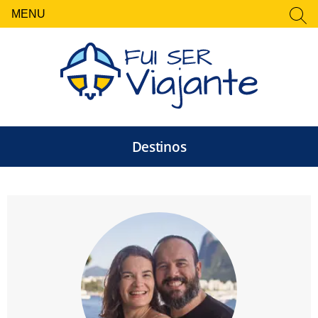
MENU
FECHAR
Pesquisar
por:
Destinos
Fui Ser Viajante — Rot