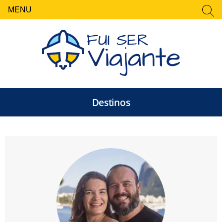
MENU
FECHAR
Pesquisar
por:
Destinos
Fui Ser Viajante — Rot