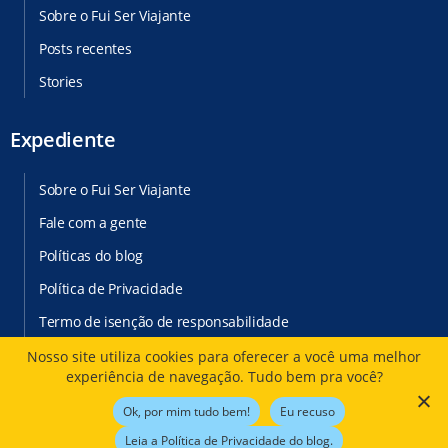
Sobre o Fui Ser Viajante
Posts recentes
Stories
Expediente
Sobre o Fui Ser Viajante
Fale com a gente
Políticas do blog
Política de Privacidade
Termo de isenção de responsabilidade
Nosso site utiliza cookies para oferecer a você uma melhor
experiência de navegação. Tudo bem pra você?
Ok, por mim tudo bem!
Eu recuso
© 2026
Fui Ser Viajante
. Todos direitos reservados a Klécia Cassemiro e
Rafael Cassemiro.
Leia a Política de Privacidade do blog.
Desenvolvido por:
Estúdio Sunday
by
Sundaycooks