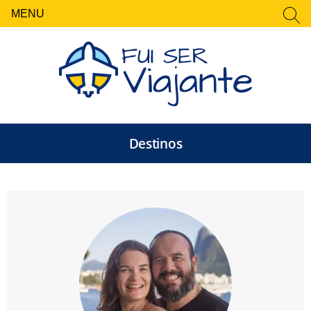
MENU
FECHAR
Pesquisar
por:
Destinos
Fui Ser Viajante — Rot