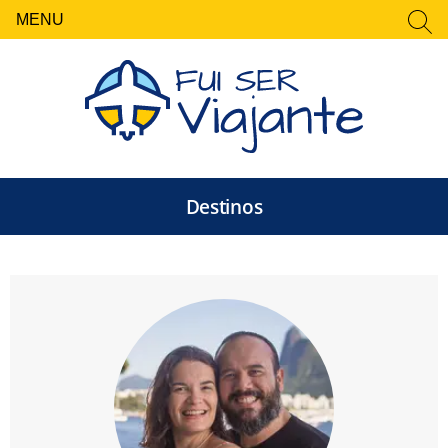
MENU
FECHAR
Pesquisar
por:
Destinos
Fui Ser Viajante — Rot