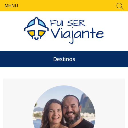
MENU
FECHAR
Pesquisar
por:
Destinos
Fui Ser Viajante — Rot