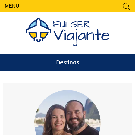
MENU
FECHAR
Pesquisar
por:
Destinos
Fui Ser Viajante — Rot