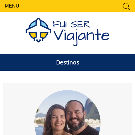
MENU
FECHAR
Pesquisar
por:
Destinos
Fui Ser Viajante — Rot