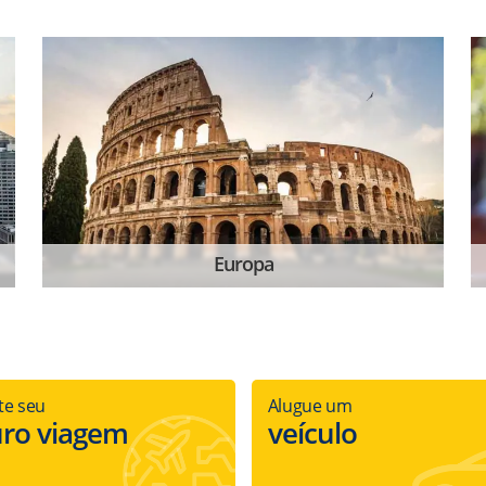
Europa
te seu
Alugue um
uro viagem
veículo