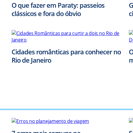
O que fazer em Paraty: passeios
G
clássicos e fora do óbvio
c
Cidades românticas para conhecer no
O
Rio de Janeiro
m
7 erros mais comuns no
S