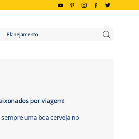
FECHAR
Planejamento
cultura, história e tur
aixonados por viagem!
 e sempre uma boa cerveja no