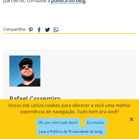
parceiros, consulte a
política do blog
.
Compartilhe:
Rafael Cassemiro
Nosso site utiliza cookies para oferecer a você uma melhor
Carioca, tricolor, engenheiro, fã de viagens e tecnologia.
experiência de navegação. Tudo bem pra você?
Ok, por mim tudo bem!
Eu recuso
Leia a Política de Privacidade do blog.