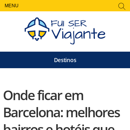
MENU
FECHAR
Pesquisar
por:
Destinos
Onde ficar em
Barcelona: melhores
bairros e hotéis que