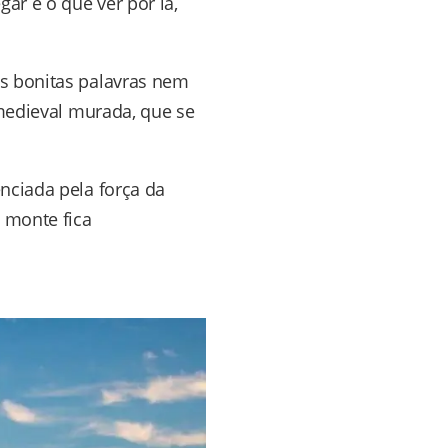
r e o que ver por lá,
s bonitas palavras nem
 medieval murada, que se
nciada pela força da
 monte fica