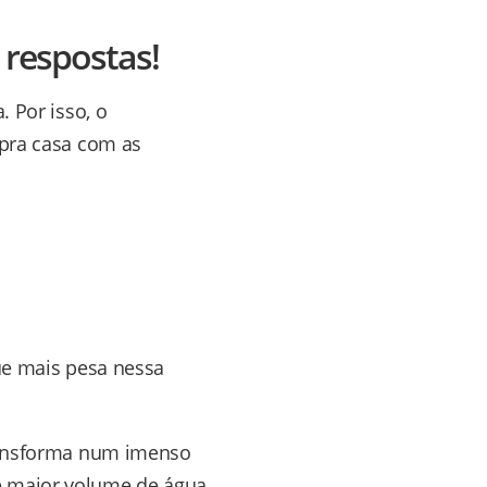
 respostas!
. Por isso, o
 pra casa com as
que mais pesa nessa
transforma num imenso
e maior volume de água.